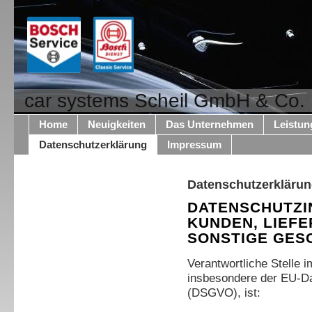
car systems Scheil GmbH & Co.
Home
Neuigkeiten
Das Unternehmen
Leistun
Datenschutzerklärung
Impressum
Datenschutzerkläru
DATENSCHUTZI
KUNDEN, LIEF
SONSTIGE GES
Verantwortliche Stelle 
insbesondere der EU-D
(DSGVO), ist: