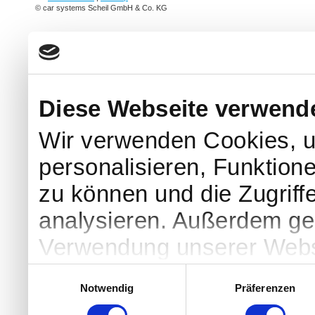
© car systems Scheil GmbH & Co. KG
Diese Webseite verwend
Wir verwenden Cookies, u
personalisieren, Funktion
zu können und die Zugriff
analysieren. Außerdem geb
Verwendung unserer Websi
soziale Medien, Werbung 
Einwilligungsauswahl
Notwendig
Präferenzen
Partner führen diese Info