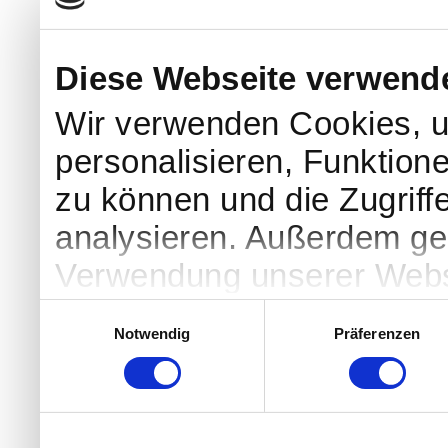
Druckversion
|
Sitemap
© car systems Scheil GmbH & Co. KG
Diese Webseite verwend
Wir verwenden Cookies, u
personalisieren, Funktion
zu können und die Zugriff
analysieren. Außerdem geb
Verwendung unserer Websi
soziale Medien, Werbung 
Einwilligungsauswahl
Notwendig
Präferenzen
Partner führen diese Info
weiteren Daten zusammen, 
haben oder die sie im Ra